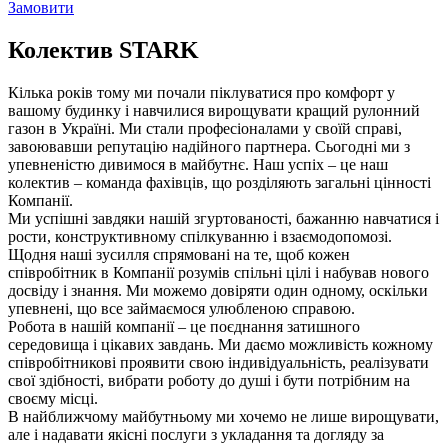
Замовити
Колектив STARK
Кілька років тому ми почали піклуватися про комфорт у
вашому будинку і навчилися вирощувати кращий рулонний
газон в Україні. Ми стали професіоналами у своїй справі,
завоювавши репутацію надійного партнера. Сьогодні ми з
упевненістю дивимося в майбутнє. Наш успіх – це наш
колектив – команда фахівців, що розділяють загальні цінності
Компанії.
Ми успішні завдяки нашій згуртованості, бажанню навчатися і
рости, конструктивному спілкуванню і взаємодопомозі.
Щодня наші зусилля спрямовані на те, щоб кожен
співробітник в Компанії розумів спільні цілі і набував нового
досвіду і знання. Ми можемо довіряти один одному, оскільки
упевнені, що все займаємося улюбленою справою.
Робота в нашій компанії – це поєднання затишного
середовища і цікавих завдань. Ми даємо можливість кожному
співробітникові проявити свою індивідуальність, реалізувати
свої здібності, вибрати роботу до душі і бути потрібним на
своєму місці.
В найближчому майбутньому ми хочемо не лише вирощувати,
але і надавати якісні послуги з укладання та догляду за