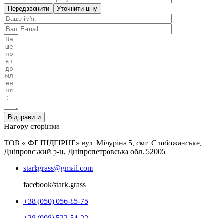
Уточнити ціну
Нагору сторінки
ТОВ « ФГ ПІДГІРНЕ» вул. Мічуріна 5, смт. Сло­божан­ське,
Дніпровський р-н, Дніпропетровська обл. 52005
starkgrass@gmail.com
facebook/stark.grass
+38 (050) 056-85-75‬
+38 (098) 522-54-22