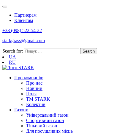
Партнерам
Клієнтам
+38 (098) 522-54-22‬
starkgrass@gmail.com
Search for:
UA
RU
Про компанію
Про нас
Новини
Поля
TM STARK
Колектив
Газони
Універсальний газон
Спортивний газон
Тіньовий газон
Для посушливих місць