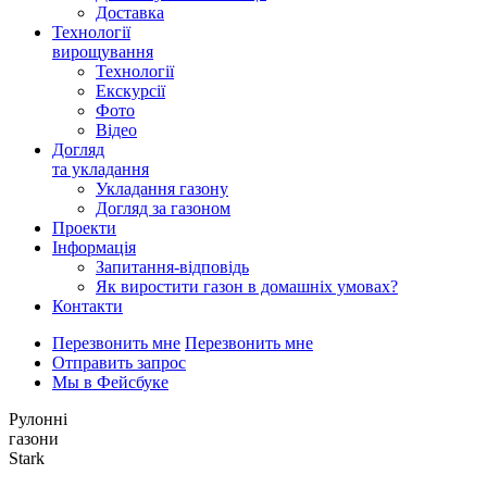
Доставка
Технології
вирощування
Технології
Екскурсії
Фото
Відео
Догляд
та укладання
Укладання газону
Догляд за газоном
Проекти
Інформація
Запитання-відповідь
Як виростити газон в домашніх умовах?
Контакти
Перезвонить мне
Перезвонить мне
Отправить запрос
Мы в Фейсбуке
Рулонні
газони
Stark